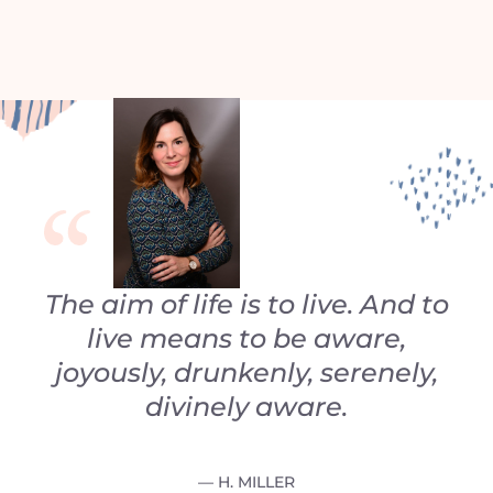
The aim of life is to live. And to
live means to be aware,
joyously, drunkenly, serenely,
divinely aware.
— H. MILLER